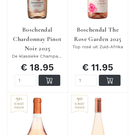
Boschendal
Boschendal The
Chardonnay Pinot
Rose Garden 2025
Top rosé uit Zuid-Afrika
Noir 2025
De klassieke Champagne blend zonder bubbels
€ 18.95
€ 11.95
91+
90
ROBERT
ROBERT
PARKER
PARKER