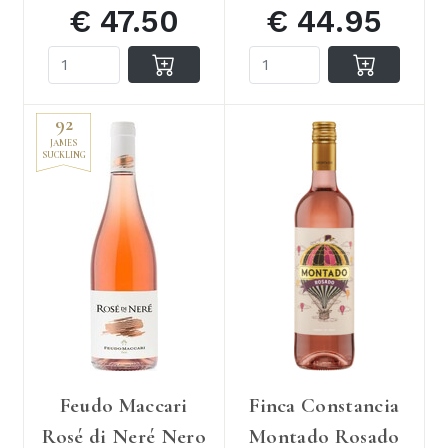
€ 47.50
€ 44.95
92
JAMES
SUCKLING
Feudo Maccari
Finca Constancia
Rosé di Neré Nero
Montado Rosado