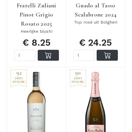
Fratelli Zuliani
Guado al Tasso
Pinot Grigio
Scalabrone 2024
Top rosé uit Bolgheri
Rosato 2025
Heerlijke blush!
€ 8.25
€ 24.25
92
90
JAMES
JAMES
SUCKLING
SUCKLING