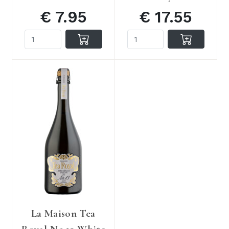
€ 7.95
€ 17.55
La Maison Tea