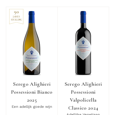
90
JAMES
SUCKLING
Serego Alighieri
Serego Alighieri
Possessioni Bianco
Possessioni
2025
Valpolicella
Een adellijk goede wijn
Classico 2024
Adellijke Venetiaan