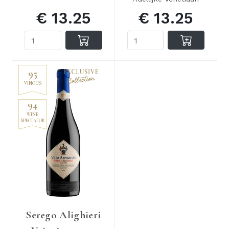
€ 13.25
€ 13.25
95
VINOUS
94
WINE
SPECTATOR
Serego Alighieri